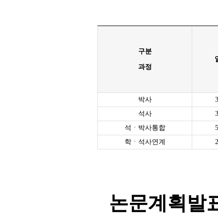
구분
과정
박사
석사
석ㆍ박사통합
학ㆍ석사연계
논문계획발표