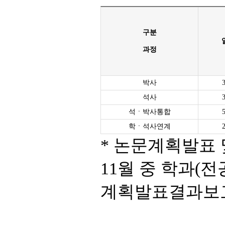
구분
과정
박사
석사
석ㆍ박사통합
학ㆍ석사연계
* 논문계획발표 
11월 중 학과(전
계획발표결과보고