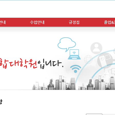
안내
수업안내
규정집
졸업&
융합대학원
입니다.
항